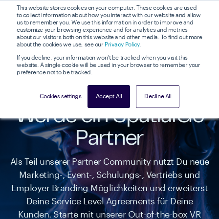
This website stores cookies on your computer. These cookies are used
to collect information about how you interact with our website and allow
us to remember you. We use this information in order to improve and
customize your browsing experience and for analytics and metrics
about our visitors both on this website and other media. To find out more
about the cookies we use, see our
Privacy Policy
.
If you decline, your information won’t be tracked when you visit this
website. A single cookie will be used in your browser to remember your
preference not to be tracked.
Cookies settings
Accept All
Decline All
Werde ein SpatialGo
Partner
Als Teil unserer Partner Community nutzt Du neue
Marketing-, Event-, Schulungs-, Vertriebs und
Employer Branding Möglichkeiten und erweiterst
Deine Service Level Agreements für Deine
Kunden. Starte mit unserer Out-of-the-box VR